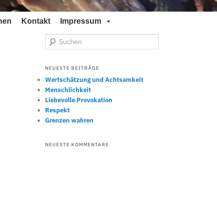
nen
Kontakt
Impressum
S
u
c
h
NEUESTE BEITRÄGE
e
Wertschätzung und Achtsamkeit
n
Menschlichkeit
Liebevolle Provokation
Respekt
Grenzen wahren
NEUESTE KOMMENTARE