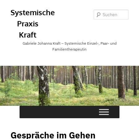
Zum
Systemische
Inhalt
Suc
Praxis
wechseln
Kraft
Gabriele Johanna Kraft – Systemische Einzel-, Paar- und
Familientherapeutin
Hauptmenü
Gespräche im Gehen